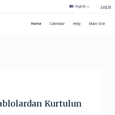
Log in
English
Home
Calendar
Help
Main Site
Kablolardan Kurtulun