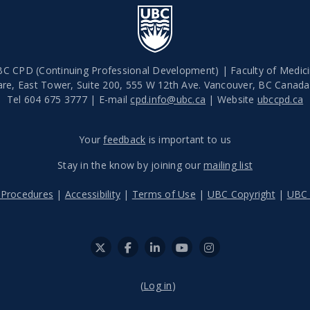
C CPD (Continuing Professional Development) | Faculty of Medic
are, East Tower, Suite 200, 555 W 12th Ave.
Vancouver
,
BC
Canad
Tel 604 675 3777 | E-mail
cpd.info@ubc.ca
| Website
ubccpd.ca
Your
feedback
is important to us
Stay in the know by joining our
mailing list
Procedures
|
Accessibility
|
Terms of Use
|
UBC Copyright
|
UBC 
(
Log in
)