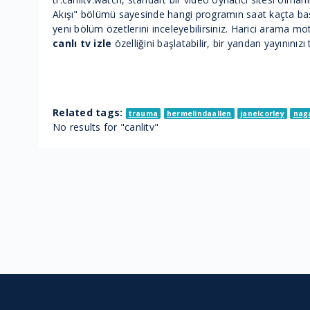
Akışı" bölümü sayesinde hangi programın saat kaçta başla
yeni bölüm özetlerini inceleyebilirsiniz. Harici arama m
canlı tv izle
özelliğini başlatabilir, bir yandan yayınını
Related tags:
trauma
hermelindaallen
janelcorley
nag
No results for "canlitv"