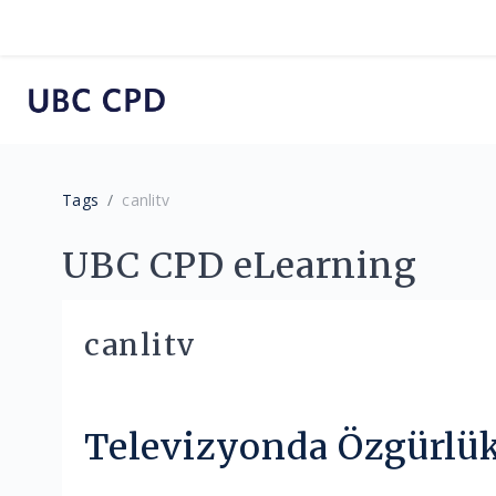
Skip to main content
Tags
canlitv
UBC CPD eLearning
canlitv
Televizyonda Özgürlük 