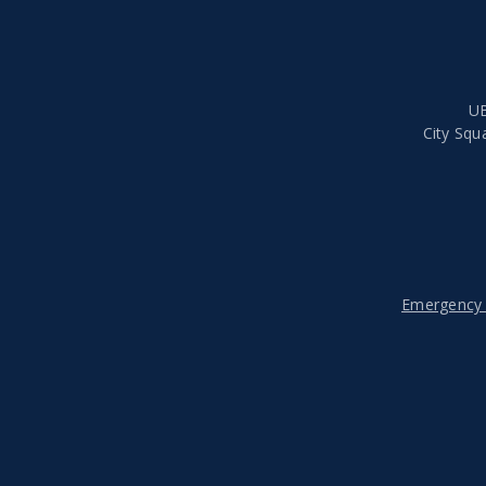
UB
City Squ
Emergency 