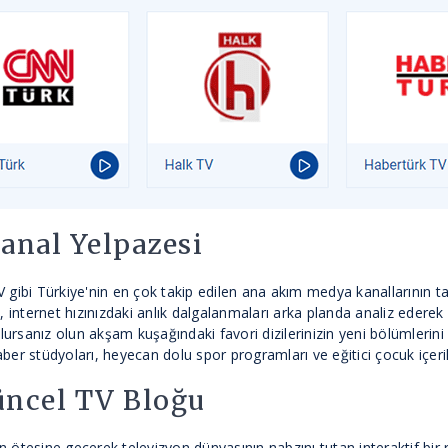
Kanal Yelpazesi
ibi Türkiye'nin en çok takip edilen ana akım medya kanallarının t
isi, internet hızınızdaki anlık dalgalanmaları arka planda analiz edere
rsanız olun akşam kuşağındaki favori dizilerinizin yeni bölümlerini
ber stüdyoları, heyecan dolu spor programları ve eğitici çocuk içerik
üncel TV Bloğu
nın ötesine geçerek televizyon dünyasının nabzını tutan interaktif bir