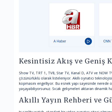
Kesintisiz Akış ve Geniş 
Show TV, TRT 1, TV8, Star TV, Kanal D, ATV ve NOW TV g
çözünürlüklü olarak listeleniyor. Akıllı oynatıcı teknoloj
kopmasını engelliyor. Bu esnek yapı sayesinde nerede olu
yaşayabiliyorsunuz. Sıcak gelişmeleri aktaran dinamik ha
Akıllı Yayın Rehberi ve G
tr.canlitv.watch, standart bir video oynatıcı sitesi olma