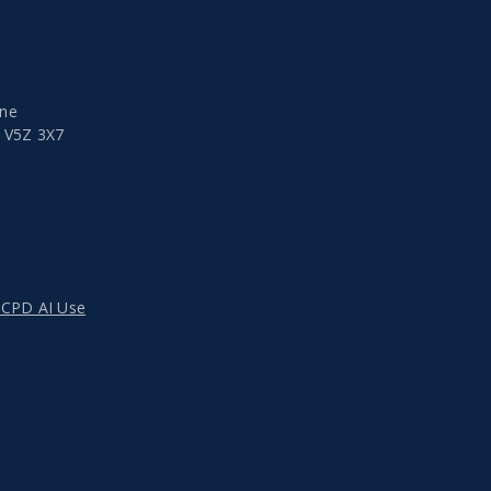
ine
a
V5Z 3X7
CPD AI Use