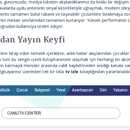
ğu günümüzde, medya tüketim alışkanlıklarımız da köklü bir değişim 
ı havalarda uydu anteninin sinyal kesintileriyle uğraşmak, modern i
yerini tamamen bulut tabanlı ve taşınabilir çözümlere bırakmaya zor
imini mekan sınırlarından tamamen kurtarıyor. Yüksek performanslı
oğrudan kullanıcıya teslim ediyor.
dan Yayın Keyfi
elere hitap eden tematik içeriklere, anlık haber akışlarından çocukla
k tüm bu zengin içerik kütüphanesine ulaşmak için herhangi bir abone
ın karmaşık menüler arasında vakit kaybetmeden aradığı kanala saniye
lgisayarınız üzerinden tek bir tıkla
tv izle
kolaylığından yararlanabili