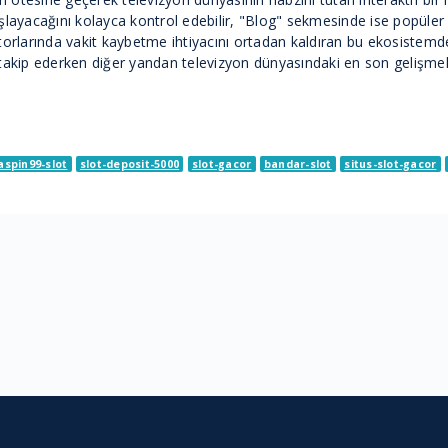
yacağını kolayca kontrol edebilir, "Blog" sekmesinde ise popüler di
otorlarında vakit kaybetme ihtiyacını ortadan kaldıran bu ekosistemde
zı takip ederken diğer yandan televizyon dünyasındaki en son gelişmele
aspin99-slot
slot-deposit-5000
slot-gacor
bandar-slot
situs-slot-gacor