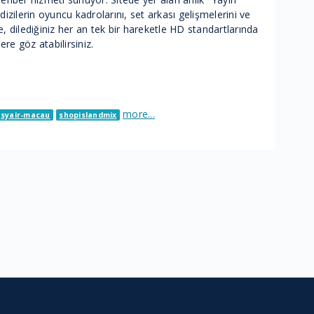
zilerin oyuncu kadrolarını, set arkası gelişmelerini ve
, dilediğiniz her an tek bir hareketle HD standartlarında
re göz atabilirsiniz.
more...
syair-macau
shopislandmix