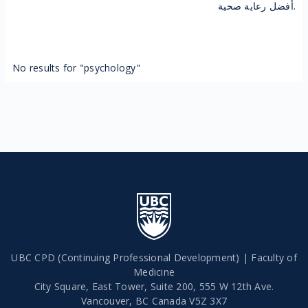
أفضل رعاية صحية.
No results for "psychology"
UBC CPD (Continuing Professional Development) | Faculty of
Medicine
City Square, East Tower, Suite 200, 555 W 12th Ave.
Vancouver
,
BC
Canada
V5Z 3X7