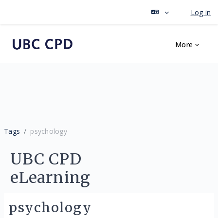
Log in
Skip to main content
More
Tags
psychology
UBC CPD
eLearning
psychology