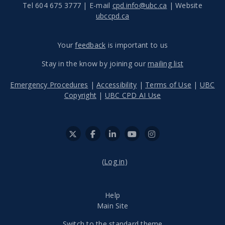
Tel 604 675 3777 | E-mail
cpd.info@ubc.ca
| Website
ubccpd.ca
Your
feedback
is important to us
Stay in the know by joining our
mailing list
Emergency Procedures
|
Accessibility
|
Terms of Use
|
UBC
Copyright
|
UBC CPD AI Use
(
Log in
)
Help
Main Site
Switch to the standard theme